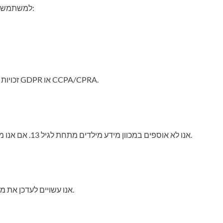
למשתמשים יש זכויות מסוימות בנוגע למידע האישי שלהם, כולל:
זכויות אלו עשויות להשתנות בהתאם לחוקים המקומיים, כגון GDPR או CCPA/CPRA.
אנו לא אוספים במכוון מידע מילדים מתחת לגיל 13. אם אנו מודעים לכך שאספנו מידע כזה, אנו נמחק אותו בהקדם.
אנו עשויים לעדכן את מדיניות הפרטיות הזו מעת לעת. כל שינוי יפורסם באתר.